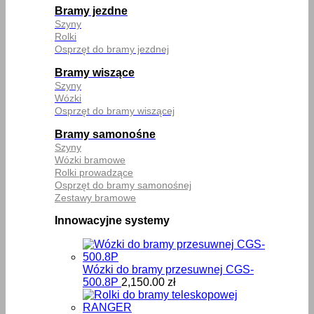
Bramy jezdne
Szyny
Rolki
Osprzęt do bramy jezdnej
Bramy wiszące
Szyny
Wózki
Osprzęt do bramy wiszącej
Bramy samonośne
Szyny
Wózki bramowe
Rolki prowadzące
Osprzęt do bramy samonośnej
Zestawy bramowe
Innowacyjne systemy
Wózki do bramy przesuwnej CGS-
500.8P
2,150.00
zł