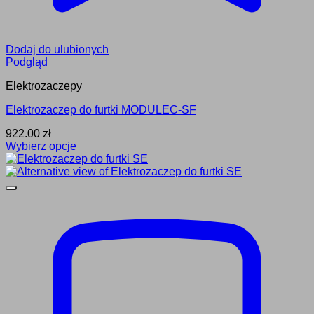
Dodaj do ulubionych
Podgląd
Elektrozaczepy
Elektrozaczep do furtki MODULEC-SF
922.00
zł
Wybierz opcje
Ten
produkt
ma
wiele
wariantów.
Opcje
można
wybrać
na
stronie
produktu