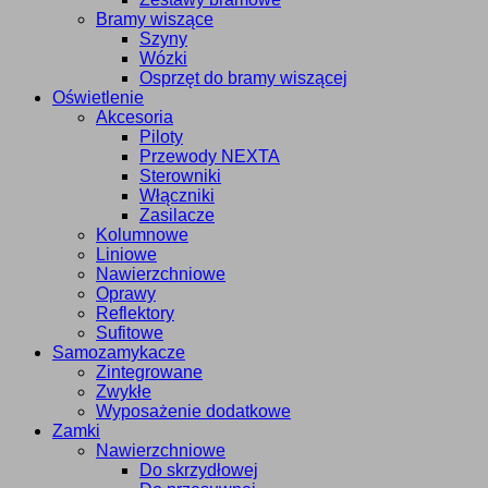
Bramy wiszące
Szyny
Wózki
Osprzęt do bramy wiszącej
Oświetlenie
Akcesoria
Piloty
Przewody NEXTA
Sterowniki
Włączniki
Zasilacze
Kolumnowe
Liniowe
Nawierzchniowe
Oprawy
Reflektory
Sufitowe
Samozamykacze
Zintegrowane
Zwykłe
Wyposażenie dodatkowe
Zamki
Nawierzchniowe
Do skrzydłowej