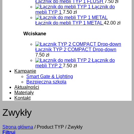
Łącznik do mebli TYP 1 FLUSH
7.50
zł
Łącznik do
mebli TYP 1
7.50
zł
Łącznik do mebli TYP 1 METAL
42.00
zł
Wciskane
Łącznik TYP 2 COMPACT Drop-down
7.50
zł
Łącznik do
mebli TYP 2
7.50
zł
Kampanie
Smart Gate & Lighting
Bezpieczna szkoła
Aktualności
Materiały
Kontakt
Zwykły
Strona główna
/
Product TYP
/
Zwykły
Filtruj