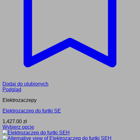
Dodaj do ulubionych
Podgląd
Elektrozaczepy
Elektrozaczep do furtki SE
1,427.00
zł
Wybierz opcje
Ten
produkt