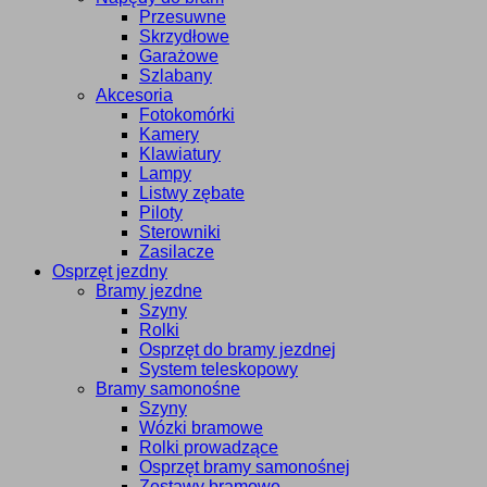
Przesuwne
Skrzydłowe
Garażowe
Szlabany
Akcesoria
Fotokomórki
Kamery
Klawiatury
Lampy
Listwy zębate
Piloty
Sterowniki
Zasilacze
Osprzęt jezdny
Bramy jezdne
Szyny
Rolki
Osprzęt do bramy jezdnej
System teleskopowy
Bramy samonośne
Szyny
Wózki bramowe
Rolki prowadzące
Osprzęt bramy samonośnej
Zestawy bramowe