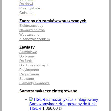
Do drzwi
Przemysłowe
Gniazda
Zaczepy do zamków wpuszczanych
Elektrozaczepy
Nawierzchniowe
Wpuszczane
Z zabezpieczeniem
Zawiasy
Aluminiowe
Do bramy
Do furtki
Do drzwi stalowych
Przykręcane
Regulowane
Spawane
Elementy składowe
Samozamykacze zintegrowane
Samozamykacz zintegrowany do furtki
TIGER
1,366.00
zł