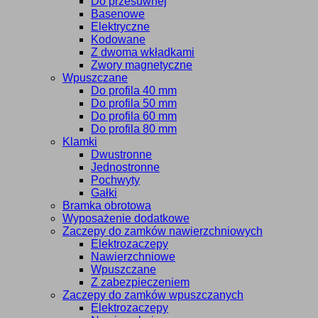
Do przesuwnej
Basenowe
Elektryczne
Kodowane
Z dwoma wkładkami
Zwory magnetyczne
Wpuszczane
Do profila 40 mm
Do profila 50 mm
Do profila 60 mm
Do profila 80 mm
Klamki
Dwustronne
Jednostronne
Pochwyty
Gałki
Bramka obrotowa
Wyposażenie dodatkowe
Zaczepy do zamków nawierzchniowych
Elektrozaczepy
Nawierzchniowe
Wpuszczane
Z zabezpieczeniem
Zaczepy do zamków wpuszczanych
Elektrozaczepy