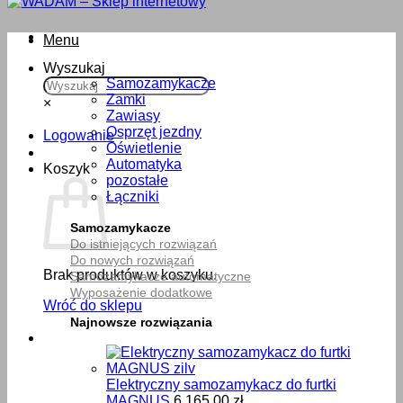
Menu
Wyszukaj
Samozamykacze
Zamki
×
Zawiasy
Osprzęt jezdny
Logowanie
Oświetlenie
Automatyka
Koszyk
pozostałe
Łączniki
Samozamykacze
Do istniejących rozwiązań
Do nowych rozwiązań
Brak produktów w koszyku.
Samozamykacze automatyczne
Wyposażenie dodatkowe
Wróć do sklepu
Najnowsze rozwiązania
Elektryczny samozamykacz do furtki
MAGNUS
6,165.00
zł