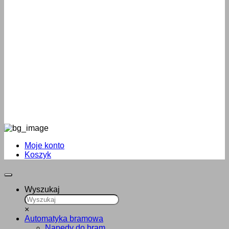
Moje konto
Koszyk
Wyszukaj
×
Automatyka bramowa
Napędy do bram