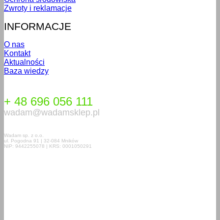
Zwroty i reklamacje
INFORMACJE
O nas
Kontakt
Aktualności
Baza wiedzy
+ 48 696 056 111
wadam@wadamsklep.pl
Wadam sp. z o.o.
ul. Pogodna 91 | 32-084 Mników
NIP: 9442255078 | KRS: 0001050291