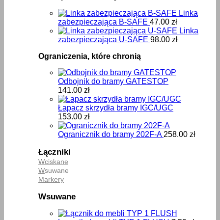
Linka
zabezpieczająca B-SAFE
47.00
zł
Linka
zabezpieczająca U-SAFE
98.00
zł
Ograniczenia, które chronią
Odbojnik do bramy GATESTOP
141.00
zł
Łapacz skrzydła bramy IGC/UGC
153.00
zł
Ogranicznik do bramy 202F-A
258.00
zł
Łączniki
Wciskane
W
suwane
Markery
Wsuwane