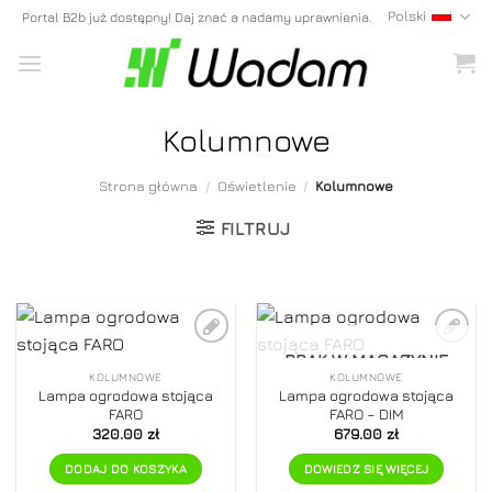
Skip
Polski
Portal B2b już dostępny! Daj znać a nadamy uprawnienia.
to
content
Kolumnowe
Strona główna
/
Oświetlenie
/
Kolumnowe
FILTRUJ
BRAK W MAGAZYNIE
Dodaj do
Dodaj do
ulubionych
ulubionych
KOLUMNOWE
KOLUMNOWE
Lampa ogrodowa stojąca
Lampa ogrodowa stojąca
FARO
FARO – DIM
320.00
zł
679.00
zł
DODAJ DO KOSZYKA
DOWIEDZ SIĘ WIĘCEJ