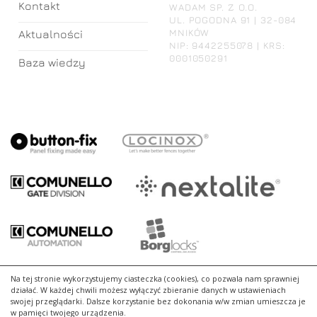
Kontakt
WADAM SP. Z O.O.
UL. POGODNA 91 | 32-084
MNIKÓW
Aktualności
NIP: 9442255078 | KRS:
0001050291
Baza wiedzy
Na tej stronie wykorzystujemy ciasteczka (cookies), co pozwala nam sprawniej
działać. W każdej chwili możesz wyłączyć zbieranie danych w ustawieniach
swojej przeglądarki. Dalsze korzystanie bez dokonania w/w zmian umieszcza je
w pamięci twojego urządzenia.