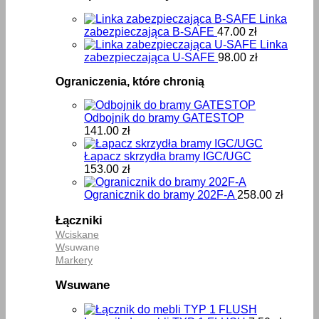
Linka
zabezpieczająca B-SAFE
47.00
zł
Linka
zabezpieczająca U-SAFE
98.00
zł
Ograniczenia, które chronią
Odbojnik do bramy GATESTOP
141.00
zł
Łapacz skrzydła bramy IGC/UGC
153.00
zł
Ogranicznik do bramy 202F-A
258.00
zł
Łączniki
Wciskane
W
suwane
Markery
Wsuwane