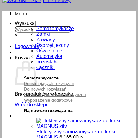
Menu
Wyszukaj
Samozamykacze
Zamki
×
Zawiasy
Osprzęt jezdny
Logowanie
Oświetlenie
Automatyka
Koszyk
pozostałe
Łączniki
Samozamykacze
Do istniejących rozwiązań
Do nowych rozwiązań
Brak produktów w koszyku.
Samozamykacze automatyczne
Wyposażenie dodatkowe
Wróć do sklepu
Najnowsze rozwiązania
Elektryczny samozamykacz do furtki
MAGNUS
6,165.00
zł