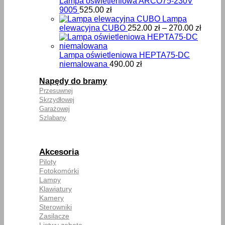
Lampa oświetleniowa ARCO75-230V
9005
525.00
zł
Lampa
Zakre
elewacyjna CUBO
252.00
zł
–
270.00
zł
cen:
od
252.00
Lampa oświetleniowa HEPTA75-DC
do
niemalowana
490.00
zł
270.00
Napędy do bramy
Przesuwnej
Skrzydłowej
Garażowej
Szlabany
Akcesoria
Piloty
Fotokomórki
Lampy
Klawiatury
Kamery
Sterowniki
Zasilacze
Listwy zębate