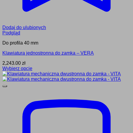
Dodaj do ulubionych
Podgląd
Do profila 40 mm
Klawiatura jednostronna do zamka – VERA
2,243.00
zł
Wybierz opcje
Ten
produkt
ma
wiele
wariantów.
Opcje
można
wybrać
na
stronie
produktu