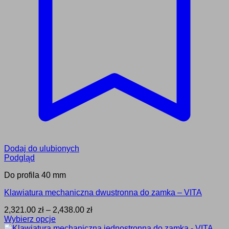
Dodaj do ulubionych
Podgląd
Do profila 40 mm
Klawiatura mechaniczna dwustronna do zamka – VITA
Zakres
2,321.00
zł
–
2,438.00
zł
cen:
Wybierz opcje
Ten
od