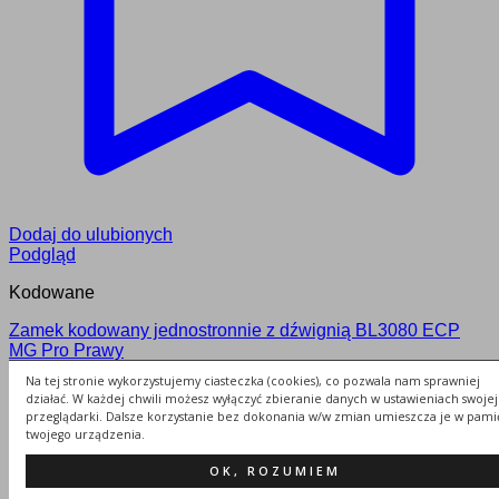
Dodaj do ulubionych
Podgląd
Kodowane
Zamek kodowany jednostronnie z dźwignią BL3080 ECP
MG Pro Prawy
Na tej stronie wykorzystujemy ciasteczka (cookies), co pozwala nam sprawniej
655.00
zł
działać. W każdej chwili możesz wyłączyć zbieranie danych w ustawieniach swojej
Dodaj do koszyka
przeglądarki. Dalsze korzystanie bez dokonania w/w zmian umieszcza je w pami
twojego urządzenia.
OK, ROZUMIEM