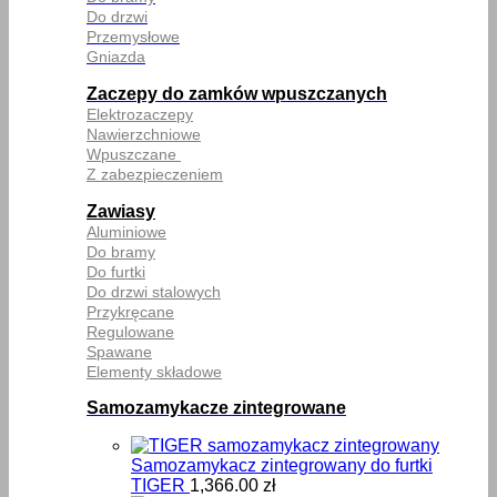
Do drzwi
Przemysłowe
Gniazda
Zaczepy do zamków wpuszczanych
Elektrozaczepy
Nawierzchniowe
Wpuszczane
Z zabezpieczeniem
Zawiasy
Aluminiowe
Do bramy
Do furtki
Do drzwi stalowych
Przykręcane
Regulowane
Spawane
Elementy składowe
Samozamykacze zintegrowane
Samozamykacz zintegrowany do furtki
TIGER
1,366.00
zł