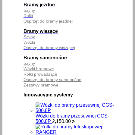
Bramy jezdne
Szyny
Rolki
Osprzęt do bramy jezdnej
Bramy wiszące
Szyny
Wózki
Osprzęt do bramy wiszącej
Bramy samonośne
Szyny
Wózki bramowe
Rolki prowadzące
Osprzęt do bramy samonośnej
Zestawy bramowe
Innowacyjne systemy
Wózki do bramy przesuwnej CGS-
500.8P
2,150.00
zł