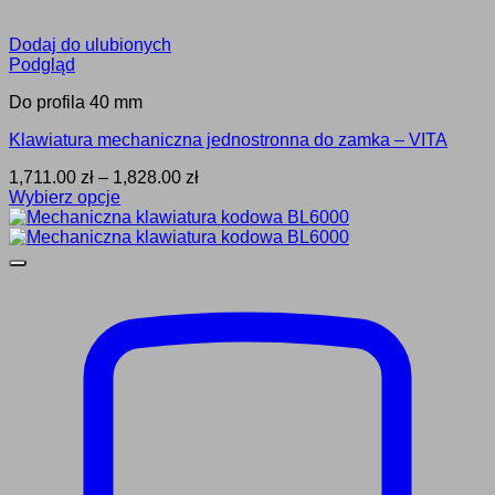
Dodaj do ulubionych
Podgląd
Do profila 40 mm
Klawiatura mechaniczna jednostronna do zamka – VITA
Zakres
1,711.00
zł
–
1,828.00
zł
cen:
Wybierz opcje
Ten
od
produkt
1,711.00 zł
ma
do
wiele
1,828.00 zł
wariantów.
Opcje
można
wybrać
na
stronie
produktu