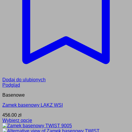
Dodaj do ulubionych
Podgląd
Basenowe
Zamek basenowy LAKZ WSI
456.00
zł
Wybierz opcje
Ten
produkt