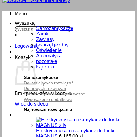
Menu
Wyszukaj
Samozamykacze
Zamki
×
Zawiasy
Osprzęt jezdny
Logowanie
Oświetlenie
Automatyka
Koszyk
pozostałe
Łączniki
Samozamykacze
Do istniejących rozwiązań
Do nowych rozwiązań
Brak produktów w koszyku.
Samozamykacze automatyczne
Wyposażenie dodatkowe
Wróć do sklepu
Najnowsze rozwiązania
Elektryczny samozamykacz do furtki
MAGNUS
6,165.00
zł