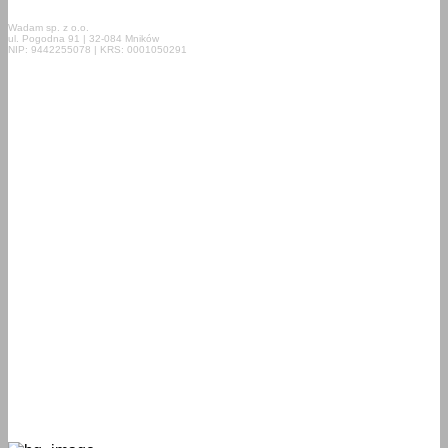
Wadam sp. z o.o.
ul. Pogodna 91 | 32-084 Mników
NIP: 9442255078 | KRS: 0001050291