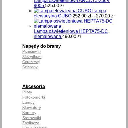
Lampa oświetleniowa ARCO75-230V
9005
525.00
zł
Lampa
Zakre
elewacyjna CUBO
252.00
zł
–
270.00
zł
cen:
od
252.00
Lampa oświetleniowa HEPTA75-DC
do
niemalowana
490.00
zł
270.00
Napędy do bramy
Przesuwnej
Skrzydłowej
Garażowej
Szlabany
Akcesoria
Piloty
Fotokomórki
Lampy
Klawiatury
Kamery
Sterowniki
Zasilacze
Listwy zębate