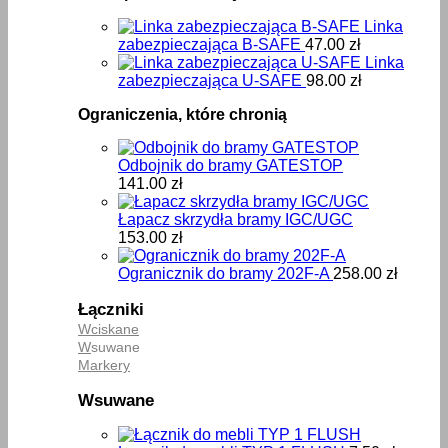
Linka
zabezpieczająca B-SAFE
47.00
zł
Linka
zabezpieczająca U-SAFE
98.00
zł
Ograniczenia, które chronią
Odbojnik do bramy GATESTOP
141.00
zł
Łapacz skrzydła bramy IGC/UGC
153.00
zł
Ogranicznik do bramy 202F-A
258.00
zł
Łączniki
Wciskane
W
suwane
Markery
Wsuwane