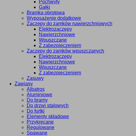
Pochwyty
Gałki
Bramka obrotowa
Wyposażenie dodatkowe
Zaczepy do zamków nawierzchniowych
Elektrozaczepy
Nawierzchniowe
Wpuszczane
Z zabezpieczeniem
Zaczepy do zamków wpuszczanych
Elektrozaczepy
Nawierzchniowe
Wpuszczane
Z zabezpieczeniem
Zasuwy
Zawiasy
Albatros
Aluminiowe
Do bramy
Do drzwi stalowych
Do furtki
Elementy składowe
Przykręcane
Regulowane
Spawane