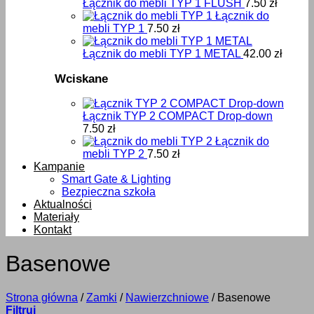
Łącznik do mebli TYP 1 FLUSH
7.50
zł
Łącznik do
mebli TYP 1
7.50
zł
Łącznik do mebli TYP 1 METAL
42.00
zł
Wciskane
Łącznik TYP 2 COMPACT Drop-down
7.50
zł
Łącznik do
mebli TYP 2
7.50
zł
Kampanie
Smart Gate & Lighting
Bezpieczna szkoła
Aktualności
Materiały
Kontakt
Basenowe
Strona główna
/
Zamki
/
Nawierzchniowe
/
Basenowe
Filtruj