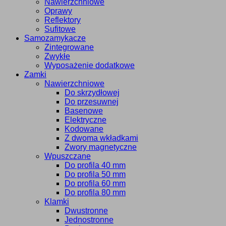
Nawierzchniowe
Oprawy
Reflektory
Sufitowe
Samozamykacze
Zintegrowane
Zwykłe
Wyposażenie dodatkowe
Zamki
Nawierzchniowe
Do skrzydłowej
Do przesuwnej
Basenowe
Elektryczne
Kodowane
Z dwoma wkładkami
Zwory magnetyczne
Wpuszczane
Do profila 40 mm
Do profila 50 mm
Do profila 60 mm
Do profila 80 mm
Klamki
Dwustronne
Jednostronne