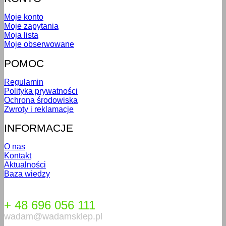
Moje konto
Moje zapytania
Moja lista
Moje obserwowane
POMOC
Regulamin
Polityka prywatności
Ochrona środowiska
Zwroty i reklamacje
INFORMACJE
O nas
Kontakt
Aktualności
Baza wiedzy
+ 48 696 056 111
wadam@wadamsklep.pl