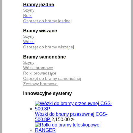
Bramy jezdne
Szyny
Rolki
Osprzęt do bramy jezdnej
Bramy wiszące
Szyny
Wózki
Osprzęt do bramy wiszącej
Bramy samonośne
Szyny
Wózki bramowe
Rolki prowadzące
Osprzęt do bramy samonośnej
Zestawy bramowe
Innowacyjne systemy
Wózki do bramy przesuwnej CGS-
500.8P
2,150.00
zł