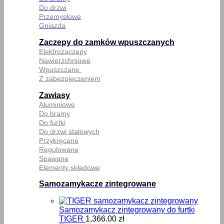
Do drzwi
Przemysłowe
Gniazda
Zaczepy do zamków wpuszczanych
Elektrozaczepy
Nawierzchniowe
Wpuszczane
Z zabezpieczeniem
Zawiasy
Aluminiowe
Do bramy
Do furtki
Do drzwi stalowych
Przykręcane
Regulowane
Spawane
Elementy składowe
Samozamykacze zintegrowane
Samozamykacz zintegrowany do furtki
TIGER
1,366.00
zł