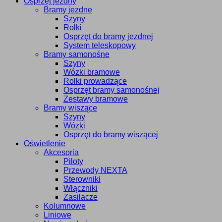
Osprzęt jezdny
Bramy jezdne
Szyny
Rolki
Osprzęt do bramy jezdnej
System teleskopowy
Bramy samonośne
Szyny
Wózki bramowe
Rolki prowadzące
Osprzęt bramy samonośnej
Zestawy bramowe
Bramy wiszące
Szyny
Wózki
Osprzęt do bramy wiszącej
Oświetlenie
Akcesoria
Piloty
Przewody NEXTA
Sterowniki
Włączniki
Zasilacze
Kolumnowe
Liniowe