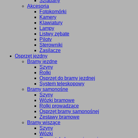
Szlabany
Akcesoria
Fotokomórki
Kamery
Klawiatury
Lampy
Listwy zębate
Piloty
Sterowniki
Zasilacze
Osprzęt jezdny
Bramy jezdne
Szyny
Rolki
Osprzęt do bramy jezdnej
System teleskopowy
Bramy samonośne
Szyny
Wózki bramowe
Rolki prowadzące
Osprzęt bramy samonośnej
Zestawy bramowe
Bramy wiszące
Szyny
Wózki