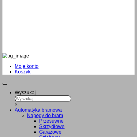
Moje konto
Koszyk
Wyszukaj
×
Automatyka bramowa
Napędy do bram
Przesuwne
Skrzydłowe
Garażowe