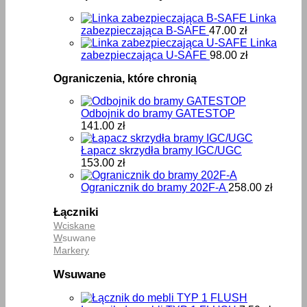
Linka
zabezpieczająca B-SAFE
47.00
zł
Linka
zabezpieczająca U-SAFE
98.00
zł
Ograniczenia, które chronią
Odbojnik do bramy GATESTOP
141.00
zł
Łapacz skrzydła bramy IGC/UGC
153.00
zł
Ogranicznik do bramy 202F-A
258.00
zł
Łączniki
Wciskane
W
suwane
Markery
Wsuwane