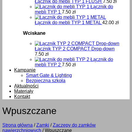
Łącznik do mebli TYP 1 FLUSH
7.50
zł
Łącznik do
mebli TYP 1
7.50
zł
Łącznik do mebli TYP 1 METAL
42.00
zł
Wciskane
Łącznik TYP 2 COMPACT Drop-down
7.50
zł
Łącznik do
mebli TYP 2
7.50
zł
Kampanie
Smart Gate & Lighting
Bezpieczna szkoła
Aktualności
Materiały
Kontakt
Wpuszczane
Strona główna
/
Zamki
/
Zaczepy do zamków
nawierzchniowych
/
Wpuszczane