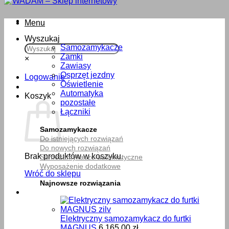
Menu
Wyszukaj
Samozamykacze
Zamki
×
Zawiasy
Osprzęt jezdny
Logowanie
Oświetlenie
Automatyka
Koszyk
pozostałe
Łączniki
Samozamykacze
Do istniejących rozwiązań
Do nowych rozwiązań
Brak produktów w koszyku.
Samozamykacze automatyczne
Wyposażenie dodatkowe
Wróć do sklepu
Najnowsze rozwiązania
Elektryczny samozamykacz do furtki
MAGNUS
6,165.00
zł