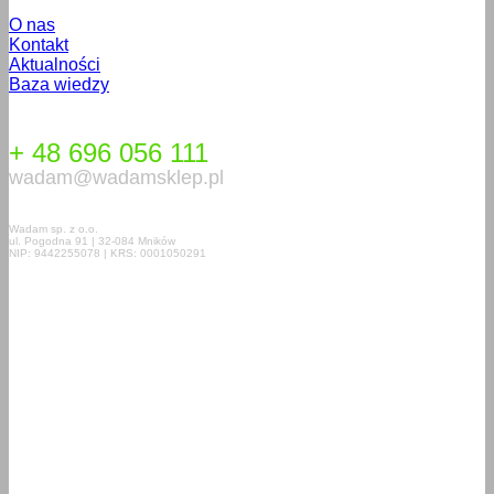
O nas
Kontakt
Aktualności
Baza wiedzy
+ 48 696 056 111
wadam@wadamsklep.pl
Wadam sp. z o.o.
ul. Pogodna 91 | 32-084 Mników
NIP: 9442255078 | KRS: 0001050291