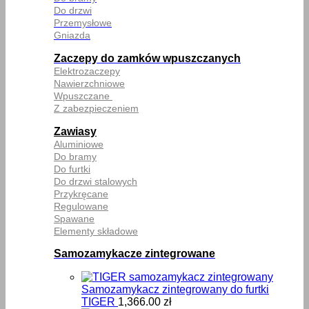
Do drzwi
Przemysłowe
Gniazda
Zaczepy do zamków wpuszczanych
Elektrozaczepy
Nawierzchniowe
Wpuszczane
Z zabezpieczeniem
Zawiasy
Aluminiowe
Do bramy
Do furtki
Do drzwi stalowych
Przykręcane
Regulowane
Spawane
Elementy składowe
Samozamykacze zintegrowane
Samozamykacz zintegrowany do furtki
TIGER
1,366.00
zł