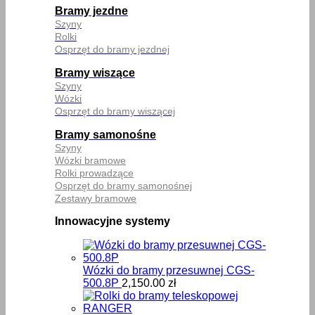
Bramy jezdne
Szyny
Rolki
Osprzęt do bramy jezdnej
Bramy wiszące
Szyny
Wózki
Osprzęt do bramy wiszącej
Bramy samonośne
Szyny
Wózki bramowe
Rolki prowadzące
Osprzęt do bramy samonośnej
Zestawy bramowe
Innowacyjne systemy
Wózki do bramy przesuwnej CGS-
500.8P
2,150.00
zł