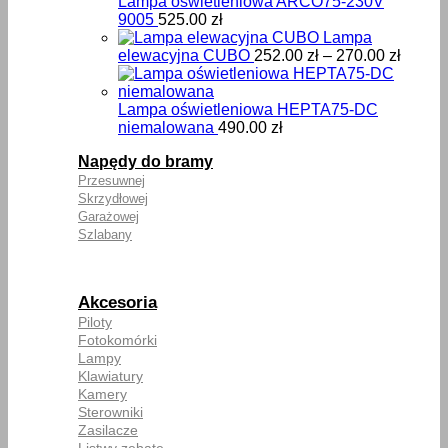
Lampa oświetleniowa ARCO75-230V
9005
525.00
zł
Lampa
Zakre
elewacyjna CUBO
252.00
zł
–
270.00
zł
cen:
od
252.00
Lampa oświetleniowa HEPTA75-DC
do
niemalowana
490.00
zł
270.00
Napędy do bramy
Przesuwnej
Skrzydłowej
Garażowej
Szlabany
Akcesoria
Piloty
Fotokomórki
Lampy
Klawiatury
Kamery
Sterowniki
Zasilacze
Listwy zębate