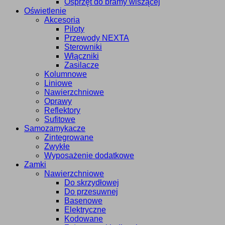
Osprzęt do bramy wiszącej
Oświetlenie
Akcesoria
Piloty
Przewody NEXTA
Sterowniki
Włączniki
Zasilacze
Kolumnowe
Liniowe
Nawierzchniowe
Oprawy
Reflektory
Sufitowe
Samozamykacze
Zintegrowane
Zwykłe
Wyposażenie dodatkowe
Zamki
Nawierzchniowe
Do skrzydłowej
Do przesuwnej
Basenowe
Elektryczne
Kodowane