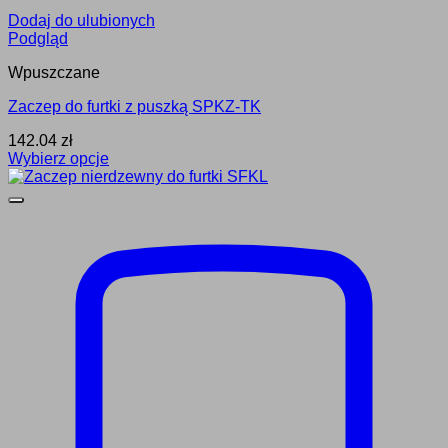
Dodaj do ulubionych
Podgląd
Wpuszczane
Zaczep do furtki z puszką SPKZ-TK
142.04
zł
Wybierz opcje
Ten
produkt
ma
wiele
wariantów.
Opcje
można
wybrać
na
stronie
produktu