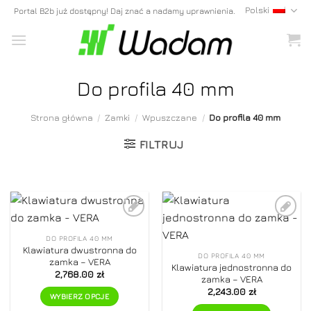
Skip
Polski
Portal B2b już dostępny! Daj znać a nadamy uprawnienia.
to
content
Do profila 40 mm
Strona główna
/
Zamki
/
Wpuszczane
/
Do profila 40 mm
FILTRUJ
Dodaj do
Dodaj do
ulubionych
ulubionych
DO PROFILA 40 MM
Klawiatura dwustronna do
DO PROFILA 40 MM
zamka – VERA
Klawiatura jednostronna do
2,768.00
zł
zamka – VERA
2,243.00
zł
WYBIERZ OPCJE