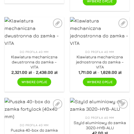
Ten
WYBIERZ OPCJE
produkt
Ten
ma
produkt
wiele
ma
wariantów.
wiele
Opcje
Dodaj do
Dodaj do
wariantów.
ulubionych
ulubionych
można
Opcje
wybrać
można
na
wybrać
DO PROFILA 40 MM
DO PROFILA 40 MM
Klawiatura mechaniczna
Klawiatura mechaniczna
stronie
na
dwustronna do zamka –
jednostronna do zamka –
produktu
stronie
VITA
VITA
produktu
Zakres
Zakre
2,321.00
zł
–
2,438.00
zł
1,711.00
zł
–
1,828.00
zł
cen:
cen:
od
od
WYBIERZ OPCJE
WYBIERZ OPCJE
2,321.00 zł
1,711.00
do
do
Ten
Ten
2,438.00 zł
1,828.0
produkt
produkt
ma
ma
wiele
wiele
Dodaj do
Dodaj do
wariantów.
wariantów.
ulubionych
ulubionych
DO PROFILA 40 MM
Opcje
Opcje
Szyld aluminiowy do zamka
DO PROFILA 40 MM
można
można
3020-HYB-ALU
Puszka 40-box do zamka
wybrać
wybrać
42.00
zł