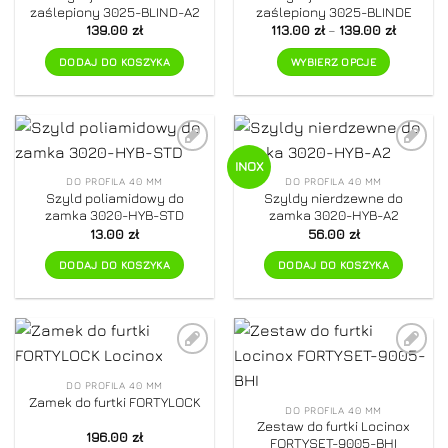
na
zaślepiony 3025-BLIND-A2
zaślepiony 3025-BLINDE
stronie
Zakres
139.00
zł
113.00
zł
–
139.00
zł
produktu
cen:
od
DODAJ DO KOSZYKA
WYBIERZ OPCJE
113.00 zł
do
Ten
139.00 z
produkt
ma
wiele
Dodaj do
Dodaj do
INOX
wariantów.
ulubionych
ulubionych
DO PROFILA 40 MM
DO PROFILA 40 MM
Opcje
Szyld poliamidowy do
Szyldy nierdzewne do
można
zamka 3020-HYB-STD
zamka 3020-HYB-A2
wybrać
13.00
zł
56.00
zł
na
DODAJ DO KOSZYKA
DODAJ DO KOSZYKA
stronie
produktu
Dodaj do
Dodaj do
ulubionych
ulubionych
DO PROFILA 40 MM
Zamek do furtki FORTYLOCK
DO PROFILA 40 MM
Zestaw do furtki Locinox
196.00
zł
FORTYSET-9005-BHI