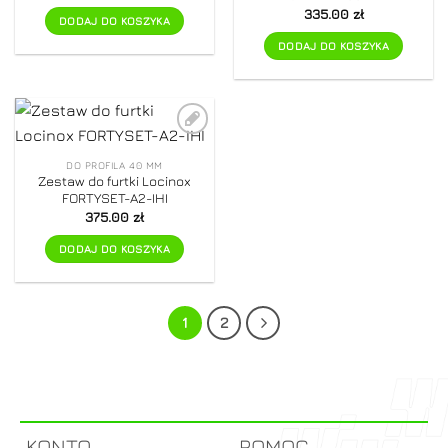
335.00
zł
DODAJ DO KOSZYKA
DODAJ DO KOSZYKA
Dodaj do
ulubionych
DO PROFILA 40 MM
Zestaw do furtki Locinox
FORTYSET-A2-IHI
375.00
zł
DODAJ DO KOSZYKA
1
2
KONTO
POMOC