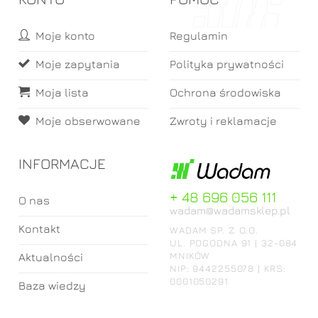
Moje konto
Regulamin
Moje zapytania
Polityka prywatności
Moja lista
Ochrona środowiska
Moje obserwowane
Zwroty i reklamacje
INFORMACJE
+ 48 696 056 111
O nas
wadam@wadamsklep.pl
Kontakt
WADAM SP. Z O.O.
UL. POGODNA 91 | 32-084
MNIKÓW
Aktualności
NIP: 9442255078 | KRS:
0001050291
Baza wiedzy