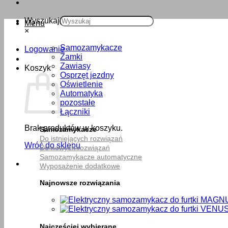
Wyszukaj
Menu
×
Samozamykacze
Logowanie
Zamki
Zawiasy
Koszyk
Osprzęt jezdny
Oświetlenie
Automatyka
pozostałe
Łączniki
Brak produktów w koszyku.
Samozamykacze
Do istniejących rozwiązań
Wróć do sklepu
Do nowych rozwiązań
Samozamykacze automatyczne
Wyposażenie dodatkowe
Najnowsze rozwiązania
Najczęściej wybierane