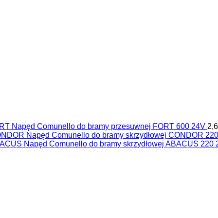
Napęd Comunello do bramy przesuwnej FORT 600 24V
2,
Napęd Comunello do bramy skrzydłowej CONDOR 22
Napęd Comunello do bramy skrzydłowej ABACUS 220 