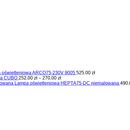
 oświetleniowa ARCO75-230V 9005
525.00
zł
Zakres
na CUBO
252.00
zł
–
270.00
zł
cen:
Lampa oświetleniowa HEPTA75-DC niemalowana
490
od
252.00 zł
do
270.00 zł