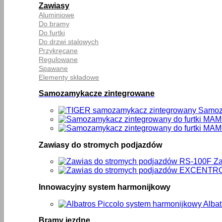
Zawiasy
Aluminiowe
Do bramy
Do furtki
Do drzwi stalowych
Przykręcane
Regulowane
Spawane
Elementy składowe
Samozamykacze zintegrowane
Samoza
Zawiasy do stromych podjazdów
Za
Innowacyjny system harmonijkowy
Alba
Bramy jezdne