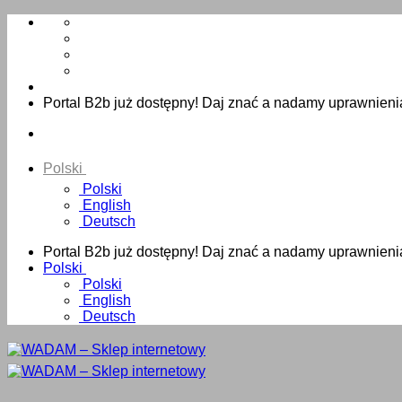
Skip
to
content
Portal B2b już dostępny! Daj znać a nadamy uprawnieni
Polski
Polski
English
Deutsch
Portal B2b już dostępny! Daj znać a nadamy uprawnieni
Polski
Polski
English
Deutsch