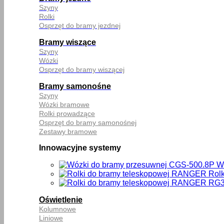
Szyny
Rolki
Osprzęt do bramy jezdnej
Bramy wiszące
Szyny
Wózki
Osprzęt do bramy wiszącej
Bramy samonośne
Szyny
Wózki bramowe
Rolki prowadzące
Osprzęt do bramy samonośnej
Zestawy bramowe
Innowacyjne systemy
W
Rol
Oświetlenie
Kolumnowe
Liniowe