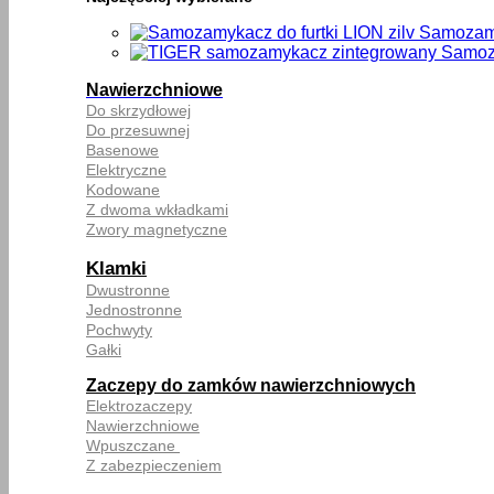
Samozamy
Samoza
Nawierzchniowe
Do skrzydłowej
Do przesuwnej
Basenowe
Elektryczne
Kodowane
Z dwoma wkładkami
Zwory magnetyczne
Klamki
Dwustronne
Jednostronne
Pochwyty
Gałki
Zaczepy do zamków nawierzchniowych
Elektrozaczepy
Nawierzchniowe
Wpuszczane
Z zabezpieczeniem