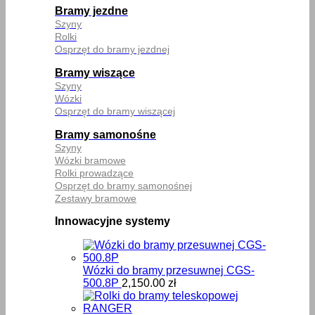
Bramy jezdne
Szyny
Rolki
Osprzęt do bramy jezdnej
Bramy wiszące
Szyny
Wózki
Osprzęt do bramy wiszącej
Bramy samonośne
Szyny
Wózki bramowe
Rolki prowadzące
Osprzęt do bramy samonośnej
Zestawy bramowe
Innowacyjne systemy
Wózki do bramy przesuwnej CGS-
500.8P
2,150.00
zł