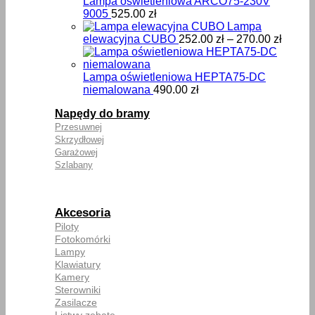
Lampa oświetleniowa ARCO75-230V
9005
525.00
zł
Lampa
Zakre
elewacyjna CUBO
252.00
zł
–
270.00
zł
cen:
od
252.00
Lampa oświetleniowa HEPTA75-DC
do
niemalowana
490.00
zł
270.00
Napędy do bramy
Przesuwnej
Skrzydłowej
Garażowej
Szlabany
Akcesoria
Piloty
Fotokomórki
Lampy
Klawiatury
Kamery
Sterowniki
Zasilacze
Listwy zębate