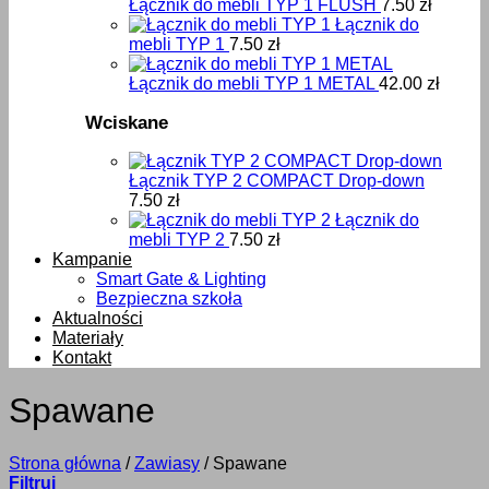
Łącznik do mebli TYP 1 FLUSH
7.50
zł
Łącznik do
mebli TYP 1
7.50
zł
Łącznik do mebli TYP 1 METAL
42.00
zł
Wciskane
Łącznik TYP 2 COMPACT Drop-down
7.50
zł
Łącznik do
mebli TYP 2
7.50
zł
Kampanie
Smart Gate & Lighting
Bezpieczna szkoła
Aktualności
Materiały
Kontakt
Spawane
Strona główna
/
Zawiasy
/
Spawane
Filtruj