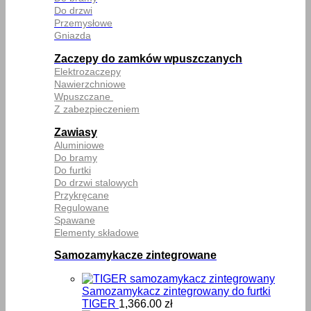
Do drzwi
Przemysłowe
Gniazda
Zaczepy do zamków wpuszczanych
Elektrozaczepy
Nawierzchniowe
Wpuszczane
Z zabezpieczeniem
Zawiasy
Aluminiowe
Do bramy
Do furtki
Do drzwi stalowych
Przykręcane
Regulowane
Spawane
Elementy składowe
Samozamykacze zintegrowane
Samozamykacz zintegrowany do furtki
TIGER
1,366.00
zł