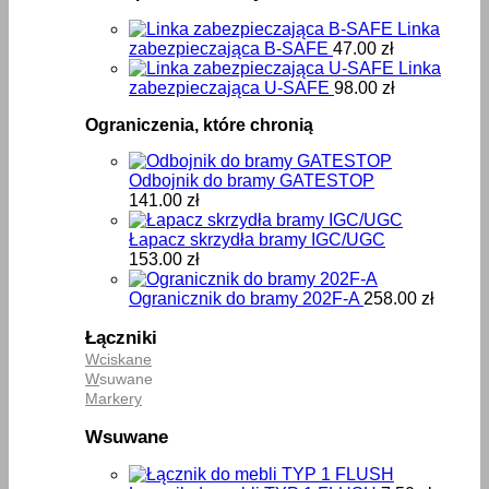
Linka
zabezpieczająca B-SAFE
47.00
zł
Linka
zabezpieczająca U-SAFE
98.00
zł
Ograniczenia, które chronią
Odbojnik do bramy GATESTOP
141.00
zł
Łapacz skrzydła bramy IGC/UGC
153.00
zł
Ogranicznik do bramy 202F-A
258.00
zł
Łączniki
Wciskane
W
suwane
Markery
Wsuwane