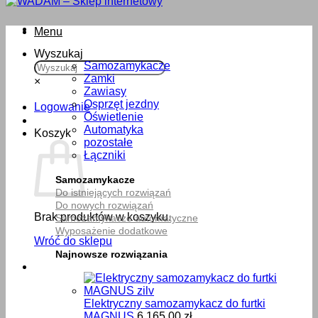
Menu
Wyszukaj
Samozamykacze
Zamki
×
Zawiasy
Osprzęt jezdny
Logowanie
Oświetlenie
Automatyka
Koszyk
pozostałe
Łączniki
Samozamykacze
Do istniejących rozwiązań
Do nowych rozwiązań
Brak produktów w koszyku.
Samozamykacze automatyczne
Wyposażenie dodatkowe
Wróć do sklepu
Najnowsze rozwiązania
Elektryczny samozamykacz do furtki
MAGNUS
6,165.00
zł