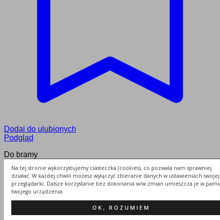
Dodaj do ulubionych
Podgląd
Do bramy
Na tej stronie wykorzystujemy ciasteczka (cookies), co pozwala nam sprawniej
Zawias do bramy 180 stopni 177-M20
działać. W każdej chwili możesz wyłączyć zbieranie danych w ustawieniach swojej
przeglądarki. Dalsze korzystanie bez dokonania w/w zmian umieszcza je w pami
80.00
zł
twojego urządzenia.
Dodaj do koszyka
OK, ROZUMIEM