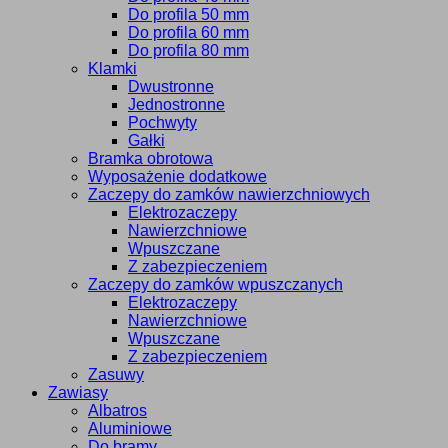
Do profila 50 mm
Do profila 60 mm
Do profila 80 mm
Klamki
Dwustronne
Jednostronne
Pochwyty
Gałki
Bramka obrotowa
Wyposażenie dodatkowe
Zaczepy do zamków nawierzchniowych
Elektrozaczepy
Nawierzchniowe
Wpuszczane
Z zabezpieczeniem
Zaczepy do zamków wpuszczanych
Elektrozaczepy
Nawierzchniowe
Wpuszczane
Z zabezpieczeniem
Zasuwy
Zawiasy
Albatros
Aluminiowe
Do bramy