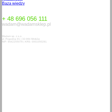
Baza wiedzy
+ 48 696 056 111
wadam@wadamsklep.pl
Wadam sp. z o.o.
ul. Pogodna 91 | 32-084 Mników
NIP: 9442255078 | KRS: 0001050291