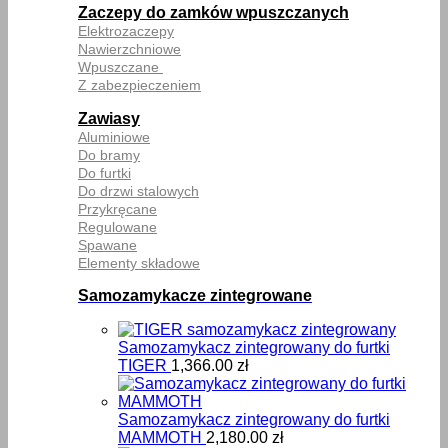
Zaczepy do zamków wpuszczanych
Elektrozaczepy
Nawierzchniowe
Wpuszczane
Z zabezpieczeniem
Zawiasy
Aluminiowe
Do bramy
Do furtki
Do drzwi stalowych
Przykręcane
Regulowane
Spawane
Elementy składowe
Samozamykacze zintegrowane
Samozamykacz zintegrowany do furtki
TIGER
1,366.00
zł
Samozamykacz zintegrowany do furtki
MAMMOTH
2,180.00
zł