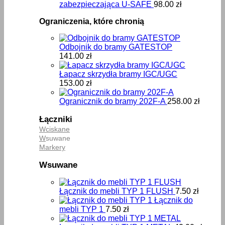
zabezpieczająca U-SAFE
98.00
zł
Ograniczenia, które chronią
Odbojnik do bramy GATESTOP
141.00
zł
Łapacz skrzydła bramy IGC/UGC
153.00
zł
Ogranicznik do bramy 202F-A
258.00
zł
Łączniki
Wciskane
W
suwane
Markery
Wsuwane
Łącznik do mebli TYP 1 FLUSH
7.50
zł
Łącznik do
mebli TYP 1
7.50
zł