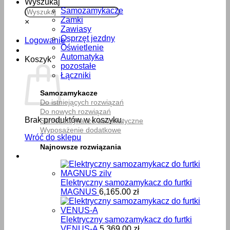
Wyszukaj
Samozamykacze
Zamki
×
Zawiasy
Osprzęt jezdny
Logowanie
Oświetlenie
Automatyka
Koszyk
pozostałe
Łączniki
Samozamykacze
Do istniejących rozwiązań
Do nowych rozwiązań
Brak produktów w koszyku.
Samozamykacze automatyczne
Wyposażenie dodatkowe
Wróć do sklepu
Najnowsze rozwiązania
Elektryczny samozamykacz do furtki
MAGNUS
6,165.00
zł
Elektryczny samozamykacz do furtki
VENUS-A
5,369.00
zł