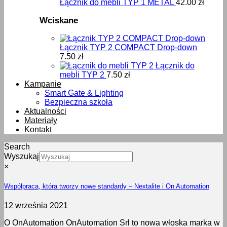
Łącznik do mebli TYP 1 METAL
42.00
zł
Wciskane
Łącznik TYP 2 COMPACT Drop-down
7.50
zł
Łącznik do
mebli TYP 2
7.50
zł
Kampanie
Smart Gate & Lighting
Bezpieczna szkoła
Aktualności
Materiały
Kontakt
Search
Wyszukaj
×
Współpraca, która tworzy nowe standardy – Nextalite i On Automation
12 września 2021
O OnAutomation OnAutomation Srl to nowa włoska marka w