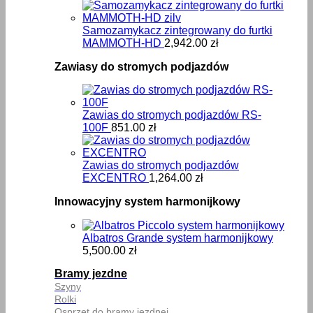
Samozamykacz zintegrowany do furtki
MAMMOTH-HD
2,942.00
zł
Zawiasy do stromych podjazdów
Zawias do stromych podjazdów RS-
100F
851.00
zł
Zawias do stromych podjazdów
EXCENTRO
1,264.00
zł
Innowacyjny system harmonijkowy
Albatros Grande system harmonijkowy
5,500.00
zł
Bramy jezdne
Szyny
Rolki
Osprzęt do bramy jezdnej