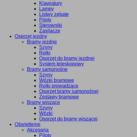
Klawiatury
Lampy
Listwy zębate
Piloty
Sterowniki
Zasilacze
Osprzęt jezdny
Bramy jezdne
Szyny
Rolki
Osprzęt do bramy jezdnej
System teleskopowy
Bramy samonośne
Szyny
Wózki bramowe
Rolki prowadzące
Osprzęt bramy samonośnej
Zestawy bramowe
Bramy wiszące
Szyny
Wózki
Osprzęt do bramy wiszącej
Oświetlenie
Akcesoria
Piloty