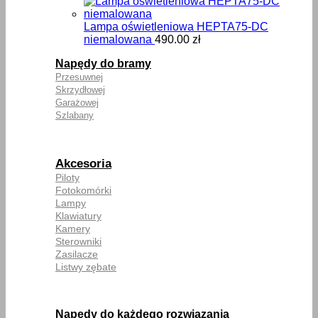
cen:
od
252.00
Lampa oświetleniowa HEPTA75-DC
do
niemalowana
490.00
zł
270.00
Napędy do bramy
Przesuwnej
Skrzydłowej
Garażowej
Szlabany
Akcesoria
Piloty
Fotokomórki
Lampy
Klawiatury
Kamery
Sterowniki
Zasilacze
Listwy zębate
Napędy do każdego rozwiązania