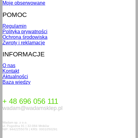
Moje obserwowane
POMOC
Regulamin
Polityka prywatności
Ochrona środowiska
Zwroty i reklamacje
INFORMACJE
O nas
Kontakt
Aktualności
Baza wiedzy
+ 48 696 056 111
wadam@wadamsklep.pl
Wadam sp. z o.o.
ul. Pogodna 91 | 32-084 Mników
NIP: 9442255078 | KRS: 0001050291