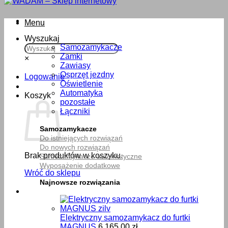
Menu
Wyszukaj
Samozamykacze
Zamki
×
Zawiasy
Osprzęt jezdny
Logowanie
Oświetlenie
Automatyka
Koszyk
pozostałe
Łączniki
Samozamykacze
Do istniejących rozwiązań
Do nowych rozwiązań
Brak produktów w koszyku.
Samozamykacze automatyczne
Wyposażenie dodatkowe
Wróć do sklepu
Najnowsze rozwiązania
Elektryczny samozamykacz do furtki
MAGNUS
6,165.00
zł