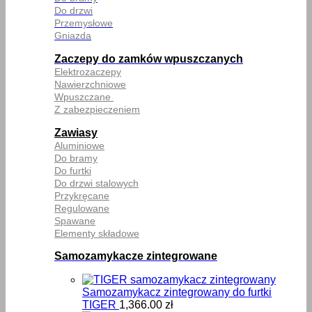
Do drzwi
Przemysłowe
Gniazda
Zaczepy do zamków wpuszczanych
Elektrozaczepy
Nawierzchniowe
Wpuszczane
Z zabezpieczeniem
Zawiasy
Aluminiowe
Do bramy
Do furtki
Do drzwi stalowych
Przykręcane
Regulowane
Spawane
Elementy składowe
Samozamykacze zintegrowane
Samozamykacz zintegrowany do furtki
TIGER
1,366.00
zł