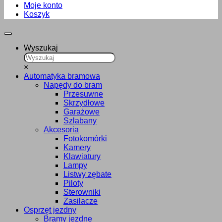
Moje konto
Koszyk
Wyszukaj
×
Automatyka bramowa
Napędy do bram
Przesuwne
Skrzydłowe
Garażowe
Szlabany
Akcesoria
Fotokomórki
Kamery
Klawiatury
Lampy
Listwy zębate
Piloty
Sterowniki
Zasilacze
Osprzęt jezdny
Bramy jezdne