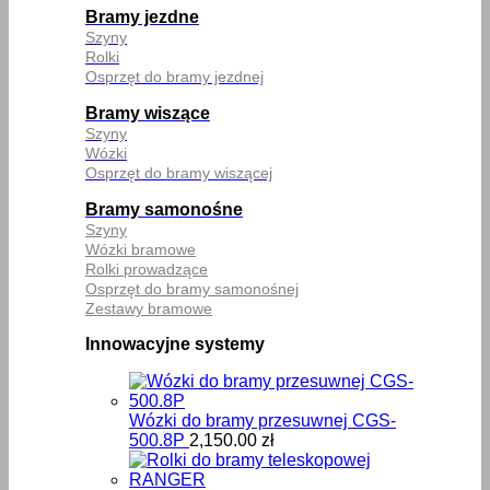
Bramy jezdne
Szyny
Rolki
Osprzęt do bramy jezdnej
Bramy wiszące
Szyny
Wózki
Osprzęt do bramy wiszącej
Bramy samonośne
Szyny
Wózki bramowe
Rolki prowadzące
Osprzęt do bramy samonośnej
Zestawy bramowe
Innowacyjne systemy
Wózki do bramy przesuwnej CGS-
500.8P
2,150.00
zł