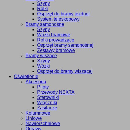
Szyny
Rolki
Osprzęt do bramy jezdnej
System teleskopowy
Bramy samonośne
Szyny
Wózki bramowe
Rolki prowadzące
Osprzęt bramy samonośnej
Zestawy bramowe
Bramy wiszące
Szyny
Wózki
Osprzęt do bramy wiszącej
Oświetlenie
Akcesoria
Piloty
Przewody NEXTA
Sterowniki
Włączniki
Zasilacze
Kolumnowe
Liniowe
Nawierzchniowe
Oprawy