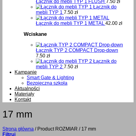
Łącznik do mebli TYP 1 FLUSH
7.50
zł
Łącznik do
mebli TYP 1
7.50
zł
Łącznik do mebli TYP 1 METAL
42.00
zł
Wciskane
Łącznik TYP 2 COMPACT Drop-down
7.50
zł
Łącznik do
mebli TYP 2
7.50
zł
Kampanie
Smart Gate & Lighting
Bezpieczna szkoła
Aktualności
Materiały
Kontakt
17 mm
Strona główna
/
Product ROZMIAR
/
17 mm
Filtruj