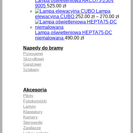
Lampa oświetleniowa ARCO75-230V
9005
525.00
zł
Lampa
Zakre
elewacyjna CUBO
252.00
zł
–
270.00
zł
cen:
od
252.00
Lampa oświetleniowa HEPTA75-DC
do
niemalowana
490.00
zł
270.00
Napędy do bramy
Przesuwnej
Skrzydłowej
Garażowej
Szlabany
Akcesoria
Piloty
Fotokomórki
Lampy
Klawiatury
Kamery
Sterowniki
Zasilacze
Listwy zębate