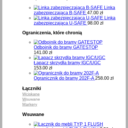
Linka
zabezpieczająca B-SAFE
47.00
zł
Linka
zabezpieczająca U-SAFE
98.00
zł
Ograniczenia, które chronią
Odbojnik do bramy GATESTOP
141.00
zł
Łapacz skrzydła bramy IGC/UGC
153.00
zł
Ogranicznik do bramy 202F-A
258.00
zł
Łączniki
Wciskane
W
suwane
Markery
Wsuwane