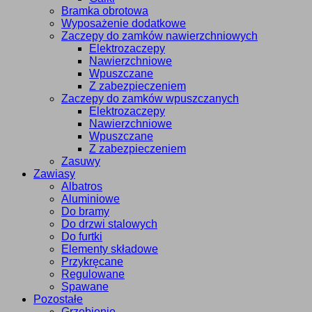
Bramka obrotowa
Wyposażenie dodatkowe
Zaczepy do zamków nawierzchniowych
Elektrozaczepy
Nawierzchniowe
Wpuszczane
Z zabezpieczeniem
Zaczepy do zamków wpuszczanych
Elektrozaczepy
Nawierzchniowe
Wpuszczane
Z zabezpieczeniem
Zasuwy
Zawiasy
Albatros
Aluminiowe
Do bramy
Do drzwi stalowych
Do furtki
Elementy składowe
Przykręcane
Regulowane
Spawane
Pozostałe
Grzebienie