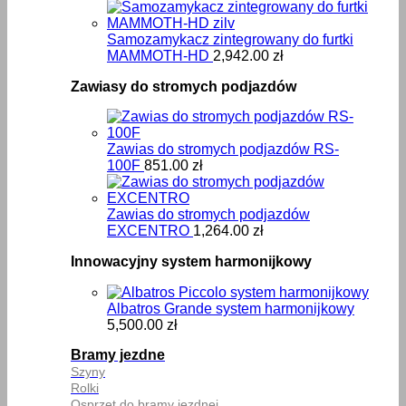
Samozamykacz zintegrowany do furtki
MAMMOTH-HD
2,942.00
zł
Zawiasy do stromych podjazdów
Zawias do stromych podjazdów RS-
100F
851.00
zł
Zawias do stromych podjazdów
EXCENTRO
1,264.00
zł
Innowacyjny system harmonijkowy
Albatros Grande system harmonijkowy
5,500.00
zł
Bramy jezdne
Szyny
Rolki
Osprzęt do bramy jezdnej