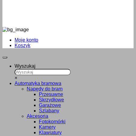
Moje konto
Koszyk
Wyszukaj
×
Automatyka bramowa
Napędy do bram
Przesuwne
Skrzydłowe
Garażowe
Szlabany
Akcesoria
Fotokomórki
Kamery
Klawiatury