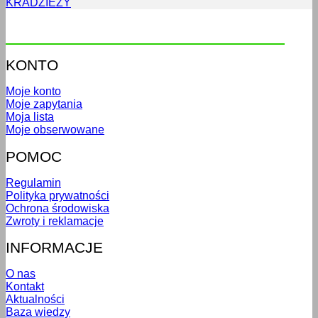
KRADZIEŻY
KONTO
Moje konto
Moje zapytania
Moja lista
Moje obserwowane
POMOC
Regulamin
Polityka prywatności
Ochrona środowiska
Zwroty i reklamacje
INFORMACJE
O nas
Kontakt
Aktualności
Baza wiedzy