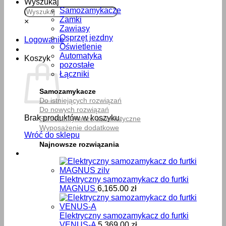
Wyszukaj
Samozamykacze
Zamki
×
Zawiasy
Osprzęt jezdny
Logowanie
Oświetlenie
Automatyka
Koszyk
pozostałe
Łączniki
Samozamykacze
Do istniejących rozwiązań
Do nowych rozwiązań
Brak produktów w koszyku.
Samozamykacze automatyczne
Wyposażenie dodatkowe
Wróć do sklepu
Najnowsze rozwiązania
Elektryczny samozamykacz do furtki
MAGNUS
6,165.00
zł
Elektryczny samozamykacz do furtki
VENUS-A
5,369.00
zł