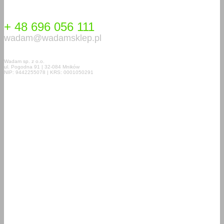
+ 48 696 056 111
wadam@wadamsklep.pl
Wadam sp. z o.o.
ul. Pogodna 91 | 32-084 Mników
NIP: 9442255078 | KRS: 0001050291