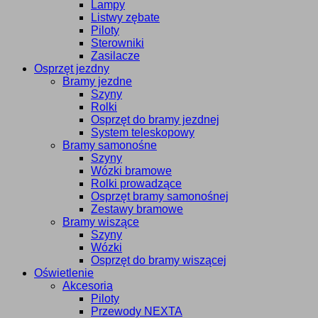
Lampy
Listwy zębate
Piloty
Sterowniki
Zasilacze
Osprzęt jezdny
Bramy jezdne
Szyny
Rolki
Osprzęt do bramy jezdnej
System teleskopowy
Bramy samonośne
Szyny
Wózki bramowe
Rolki prowadzące
Osprzęt bramy samonośnej
Zestawy bramowe
Bramy wiszące
Szyny
Wózki
Osprzęt do bramy wiszącej
Oświetlenie
Akcesoria
Piloty
Przewody NEXTA