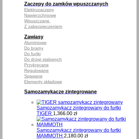
Zaczepy do zamków wpuszczanych
Elektrozaczepy
Nawierzchniowe
Wpuszczane
Z zabezpieczeniem
Zawiasy
Aluminiowe
Do bramy
Do furtki
Do drzwi stalowych
Przykręcane
Regulowane
Spawane
Elementy składowe
Samozamykacze zintegrowane
Samozamykacz zintegrowany do furtki
TIGER
1,366.00
zł
Samozamykacz zintegrowany do furtki
MAMMOTH
2,180.00
zł