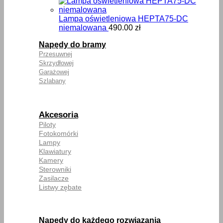
cen:
od
252.00
Lampa oświetleniowa HEPTA75-DC
do
niemalowana
490.00
zł
270.00
Napędy do bramy
Przesuwnej
Skrzydłowej
Garażowej
Szlabany
Akcesoria
Piloty
Fotokomórki
Lampy
Klawiatury
Kamery
Sterowniki
Zasilacze
Listwy zębate
Napędy do każdego rozwiązania