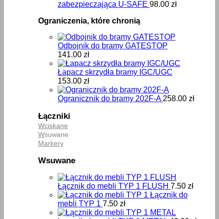
zabezpieczająca U-SAFE
98.00
zł
Ograniczenia, które chronią
Odbojnik do bramy GATESTOP
141.00
zł
Łapacz skrzydła bramy IGC/UGC
153.00
zł
Ogranicznik do bramy 202F-A
258.00
zł
Łączniki
Wciskane
W
suwane
Markery
Wsuwane
Łącznik do mebli TYP 1 FLUSH
7.50
zł
Łącznik do
mebli TYP 1
7.50
zł