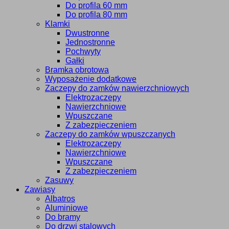
Do profila 60 mm
Do profila 80 mm
Klamki
Dwustronne
Jednostronne
Pochwyty
Gałki
Bramka obrotowa
Wyposażenie dodatkowe
Zaczepy do zamków nawierzchniowych
Elektrozaczepy
Nawierzchniowe
Wpuszczane
Z zabezpieczeniem
Zaczepy do zamków wpuszczanych
Elektrozaczepy
Nawierzchniowe
Wpuszczane
Z zabezpieczeniem
Zasuwy
Zawiasy
Albatros
Aluminiowe
Do bramy
Do drzwi stalowych