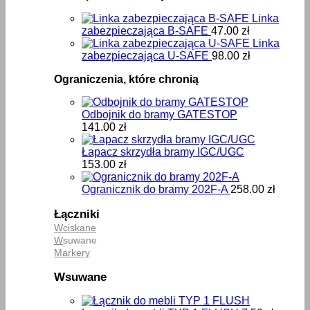
Linka
zabezpieczająca B-SAFE
47.00
zł
Linka
zabezpieczająca U-SAFE
98.00
zł
Ograniczenia, które chronią
Odbojnik do bramy GATESTOP
141.00
zł
Łapacz skrzydła bramy IGC/UGC
153.00
zł
Ogranicznik do bramy 202F-A
258.00
zł
Łączniki
Wciskane
W
suwane
Markery
Wsuwane