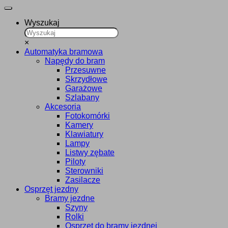
Wyszukaj
×
Automatyka bramowa
Napędy do bram
Przesuwne
Skrzydłowe
Garażowe
Szlabany
Akcesoria
Fotokomórki
Kamery
Klawiatury
Lampy
Listwy zębate
Piloty
Sterowniki
Zasilacze
Osprzęt jezdny
Bramy jezdne
Szyny
Rolki
Osprzęt do bramy jezdnej