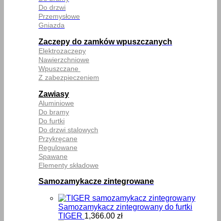
Do drzwi
Przemysłowe
Gniazda
Zaczepy do zamków wpuszczanych
Elektrozaczepy
Nawierzchniowe
Wpuszczane
Z zabezpieczeniem
Zawiasy
Aluminiowe
Do bramy
Do furtki
Do drzwi stalowych
Przykręcane
Regulowane
Spawane
Elementy składowe
Samozamykacze zintegrowane
Samozamykacz zintegrowany do furtki
TIGER
1,366.00
zł