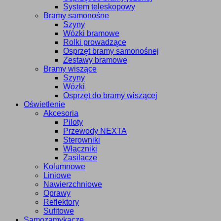
System teleskopowy
Bramy samonośne
Szyny
Wózki bramowe
Rolki prowadzące
Osprzęt bramy samonośnej
Zestawy bramowe
Bramy wiszące
Szyny
Wózki
Osprzęt do bramy wiszącej
Oświetlenie
Akcesoria
Piloty
Przewody NEXTA
Sterowniki
Włączniki
Zasilacze
Kolumnowe
Liniowe
Nawierzchniowe
Oprawy
Reflektory
Sufitowe
Samozamykacze