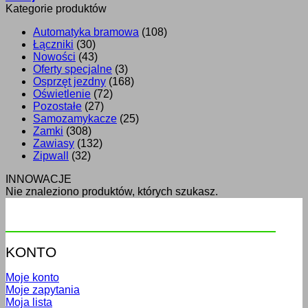
Kategorie produktów
Automatyka bramowa
(108)
Łączniki
(30)
Nowości
(43)
Oferty specjalne
(3)
Osprzęt jezdny
(168)
Oświetlenie
(72)
Pozostałe
(27)
Samozamykacze
(25)
Zamki
(308)
Zawiasy
(132)
Zipwall
(32)
INNOWACJE
Nie znaleziono produktów, których szukasz.
KONTO
Moje konto
Moje zapytania
Moja lista