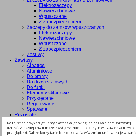
Elektrozaczepy
Nawierzchniowe
Wpuszczane
Z zabezpieczeniem
Zaczepy do zamków wpuszczanych
Elektrozaczepy
Nawierzchniowe
Wpuszczane
Z zabezpieczeniem
Zasuwy
Zawiasy
Albatros
Aluminiowe
Do bramy
Do drzwi stalowych
Do furtki
Elementy składowe
Przykręcane
Regulowane
Spawane
Pozostałe
Grzebienie
Na tej stronie wykorzystujemy ciasteczka (cookies), co pozwala nam sprawniej
Łapacze skrzydła
działać. W każdej chwili możesz wyłączyć zbieranie danych w ustawieniach swojej
Ograniczniki otwarcia
przeglądarki. Dalsze korzystanie bez dokonania w/w zmian umieszcza je w pami