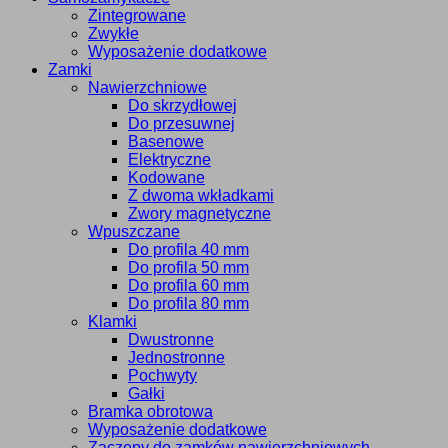
Zintegrowane
Zwykłe
Wyposażenie dodatkowe
Zamki
Nawierzchniowe
Do skrzydłowej
Do przesuwnej
Basenowe
Elektryczne
Kodowane
Z dwoma wkładkami
Zwory magnetyczne
Wpuszczane
Do profila 40 mm
Do profila 50 mm
Do profila 60 mm
Do profila 80 mm
Klamki
Dwustronne
Jednostronne
Pochwyty
Gałki
Bramka obrotowa
Wyposażenie dodatkowe
Zaczepy do zamków nawierzchniowych