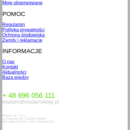
Moje obserwowane
POMOC
Regulamin
Polityka prywatności
Ochrona środowiska
Zwroty i reklamacje
INFORMACJE
O nas
Kontakt
Aktualności
Baza wiedzy
+ 48 696 056 111
wadam@wadamsklep.pl
Wadam sp. z o.o.
ul. Pogodna 91 | 32-084 Mników
NIP: 9442255078 | KRS: 0001050291