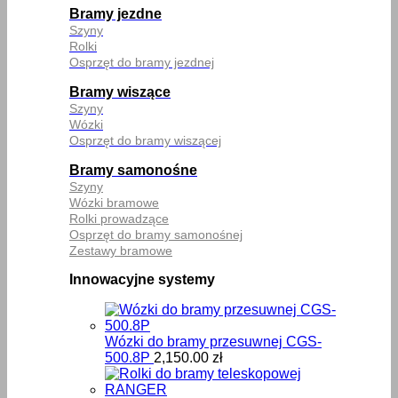
Bramy jezdne
Szyny
Rolki
Osprzęt do bramy jezdnej
Bramy wiszące
Szyny
Wózki
Osprzęt do bramy wiszącej
Bramy samonośne
Szyny
Wózki bramowe
Rolki prowadzące
Osprzęt do bramy samonośnej
Zestawy bramowe
Innowacyjne systemy
Wózki do bramy przesuwnej CGS-
500.8P
2,150.00
zł