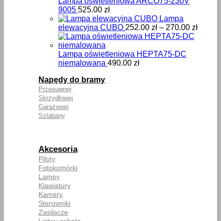
Lampa oświetleniowa ARCO75-230V
9005
525.00
zł
Lampa
Zakre
elewacyjna CUBO
252.00
zł
–
270.00
zł
cen:
od
252.00
Lampa oświetleniowa HEPTA75-DC
do
niemalowana
490.00
zł
270.00
Napędy do bramy
Przesuwnej
Skrzydłowej
Garażowej
Szlabany
Akcesoria
Piloty
Fotokomórki
Lampy
Klawiatury
Kamery
Sterowniki
Zasilacze
Listwy zębate