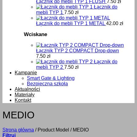
Łącznik do mebli TYP 1 FLUSH
7.50
zł
Łącznik do
mebli TYP 1
7.50
zł
Łącznik do mebli TYP 1 METAL
42.00
zł
Wciskane
Łącznik TYP 2 COMPACT Drop-down
7.50
zł
Łącznik do
mebli TYP 2
7.50
zł
Kampanie
Smart Gate & Lighting
Bezpieczna szkoła
Aktualności
Materiały
Kontakt
MEDIO
Strona główna
/
Product Model
/
MEDIO
Filtruj