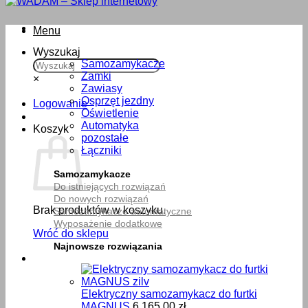
Menu
Wyszukaj
Samozamykacze
Zamki
×
Zawiasy
Osprzęt jezdny
Logowanie
Oświetlenie
Automatyka
Koszyk
pozostałe
Łączniki
Samozamykacze
Do istniejących rozwiązań
Do nowych rozwiązań
Brak produktów w koszyku.
Samozamykacze automatyczne
Wyposażenie dodatkowe
Wróć do sklepu
Najnowsze rozwiązania
Elektryczny samozamykacz do furtki
MAGNUS
6,165.00
zł