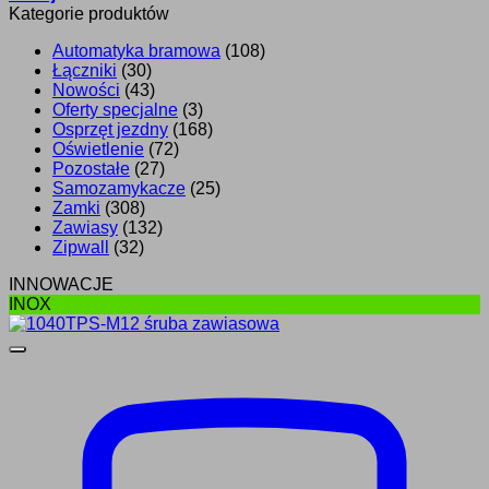
Kategorie produktów
Automatyka bramowa
(108)
Łączniki
(30)
Nowości
(43)
Oferty specjalne
(3)
Osprzęt jezdny
(168)
Oświetlenie
(72)
Pozostałe
(27)
Samozamykacze
(25)
Zamki
(308)
Zawiasy
(132)
Zipwall
(32)
INNOWACJE
INOX