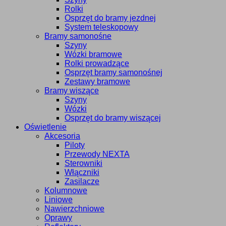
Rolki
Osprzęt do bramy jezdnej
System teleskopowy
Bramy samonośne
Szyny
Wózki bramowe
Rolki prowadzące
Osprzęt bramy samonośnej
Zestawy bramowe
Bramy wiszące
Szyny
Wózki
Osprzęt do bramy wiszącej
Oświetlenie
Akcesoria
Piloty
Przewody NEXTA
Sterowniki
Włączniki
Zasilacze
Kolumnowe
Liniowe
Nawierzchniowe
Oprawy