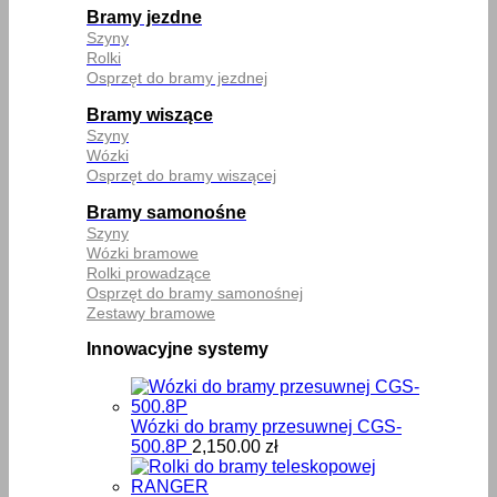
Bramy jezdne
Szyny
Rolki
Osprzęt do bramy jezdnej
Bramy wiszące
Szyny
Wózki
Osprzęt do bramy wiszącej
Bramy samonośne
Szyny
Wózki bramowe
Rolki prowadzące
Osprzęt do bramy samonośnej
Zestawy bramowe
Innowacyjne systemy
Wózki do bramy przesuwnej CGS-
500.8P
2,150.00
zł