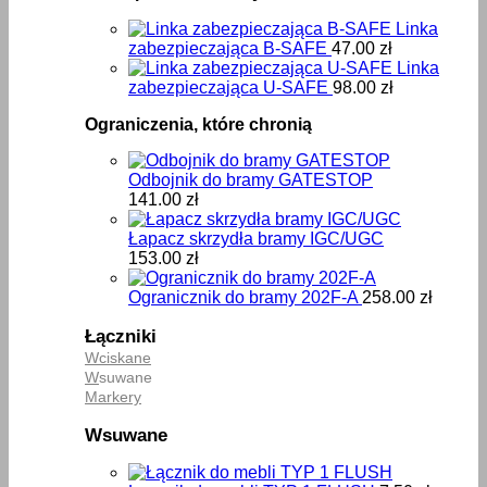
Linka
zabezpieczająca B-SAFE
47.00
zł
Linka
zabezpieczająca U-SAFE
98.00
zł
Ograniczenia, które chronią
Odbojnik do bramy GATESTOP
141.00
zł
Łapacz skrzydła bramy IGC/UGC
153.00
zł
Ogranicznik do bramy 202F-A
258.00
zł
Łączniki
Wciskane
W
suwane
Markery
Wsuwane