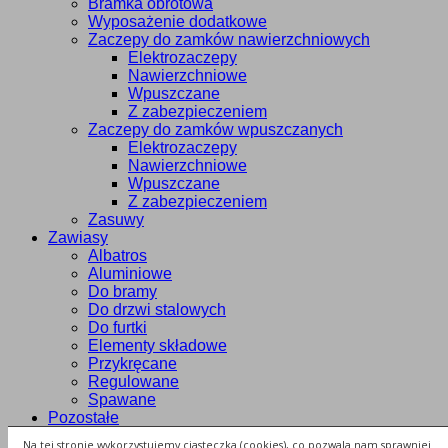
Bramka obrotowa
Wyposażenie dodatkowe
Zaczepy do zamków nawierzchniowych
Elektrozaczepy
Nawierzchniowe
Wpuszczane
Z zabezpieczeniem
Zaczepy do zamków wpuszczanych
Elektrozaczepy
Nawierzchniowe
Wpuszczane
Z zabezpieczeniem
Zasuwy
Zawiasy
Albatros
Aluminiowe
Do bramy
Do drzwi stalowych
Do furtki
Elementy składowe
Przykręcane
Regulowane
Spawane
Pozostałe
Grzebienie
Na tej stronie wykorzystujemy ciasteczka (cookies), co pozwala nam sprawniej