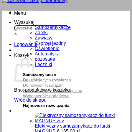
Menu
Wyszukaj
Samozamykacze
Zamki
×
Zawiasy
Osprzęt jezdny
Logowanie
Oświetlenie
Automatyka
Koszyk
pozostałe
Łączniki
Samozamykacze
Do istniejących rozwiązań
Do nowych rozwiązań
Brak produktów w koszyku.
Samozamykacze automatyczne
Wyposażenie dodatkowe
Wróć do sklepu
Najnowsze rozwiązania
Elektryczny samozamykacz do furtki
MAGNUS
6,165.00
zł