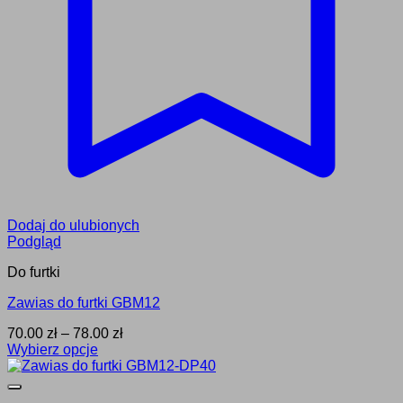
Dodaj do ulubionych
Podgląd
Do furtki
Zawias do furtki GBM12
Zakres
70.00
zł
–
78.00
zł
cen:
Wybierz opcje
Ten
od
produkt
70.00 zł
ma
do