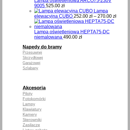
Lampa oświetleniowa ARCO75-230V
9005
525.00
zł
Lampa
Zakre
elewacyjna CUBO
252.00
zł
–
270.00
zł
cen:
od
252.00
Lampa oświetleniowa HEPTA75-DC
do
niemalowana
490.00
zł
270.00
Napędy do bramy
Przesuwnej
Skrzydłowej
Garażowej
Szlabany
Akcesoria
Piloty
Fotokomórki
Lampy
Klawiatury
Kamery
Sterowniki
Zasilacze
Listwy zębate