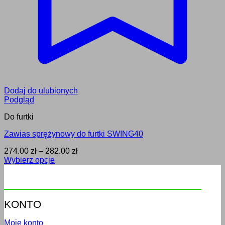
Dodaj do ulubionych
Podgląd
Do furtki
Zawias sprężynowy do furtki SWING40
Zakres
274.00
zł
–
282.00
zł
cen:
Wybierz opcje
Ten
od
produkt
274.00 zł
ma
do
wiele
282.00 zł
KONTO
wariantów.
Opcje
Moje konto
można