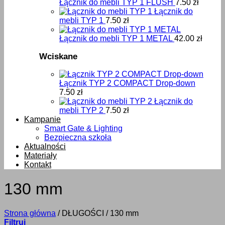
Łącznik do mebli TYP 1 FLUSH
7.50
zł
Łącznik do
mebli TYP 1
7.50
zł
Łącznik do mebli TYP 1 METAL
42.00
zł
Wciskane
Łącznik TYP 2 COMPACT Drop-down
7.50
zł
Łącznik do
mebli TYP 2
7.50
zł
Kampanie
Smart Gate & Lighting
Bezpieczna szkoła
Aktualności
Materiały
Kontakt
130 mm
Strona główna
/
DŁUGOŚCI
/
130 mm
Filtruj