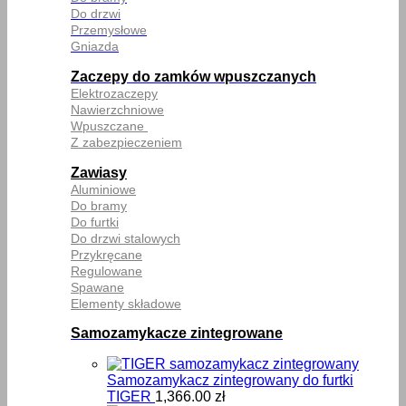
Do drzwi
Przemysłowe
Gniazda
Zaczepy do zamków wpuszczanych
Elektrozaczepy
Nawierzchniowe
Wpuszczane
Z zabezpieczeniem
Zawiasy
Aluminiowe
Do bramy
Do furtki
Do drzwi stalowych
Przykręcane
Regulowane
Spawane
Elementy składowe
Samozamykacze zintegrowane
Samozamykacz zintegrowany do furtki
TIGER
1,366.00
zł