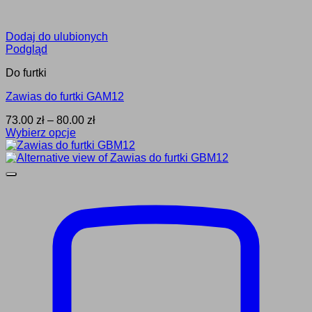
Dodaj do ulubionych
Podgląd
Do furtki
Zawias do furtki GAM12
Zakres
73.00
zł
–
80.00
zł
cen:
Wybierz opcje
Ten
od
produkt
73.00 zł
ma
do
wiele
80.00 zł
wariantów.
Opcje
można
wybrać
na
stronie
produktu