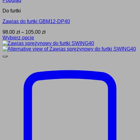
Podgląd
Do furtki
Zawias do furtki GBM12-DP40
Zakres
98.00
zł
–
105.00
zł
cen:
Wybierz opcje
Ten
od
produkt
98.00 zł
ma
do
wiele
105.00 zł
wariantów.
Opcje
można
wybrać
na
stronie
produktu