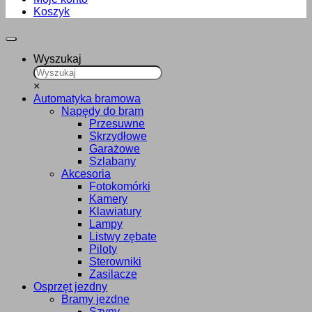
Koszyk
Wyszukaj
×
Automatyka bramowa
Napędy do bram
Przesuwne
Skrzydłowe
Garażowe
Szlabany
Akcesoria
Fotokomórki
Kamery
Klawiatury
Lampy
Listwy zębate
Piloty
Sterowniki
Zasilacze
Osprzęt jezdny
Bramy jezdne
Szyny