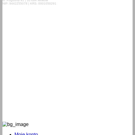
ul. Pogodna 91 | 32-084 Mników
NIP: 9442255078 | KRS: 0001050291
Moje konto