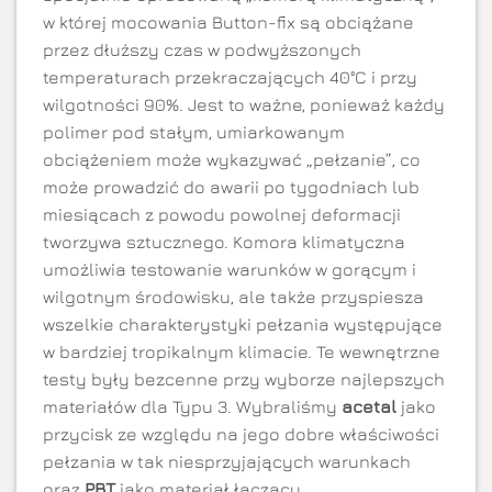
w której mocowania Button-fix są obciążane
przez dłuższy czas w podwyższonych
temperaturach przekraczających 40°C i przy
wilgotności 90%. Jest to ważne, ponieważ każdy
polimer pod stałym, umiarkowanym
obciążeniem może wykazywać „pełzanie”, co
może prowadzić do awarii po tygodniach lub
miesiącach z powodu powolnej deformacji
tworzywa sztucznego. Komora klimatyczna
umożliwia testowanie warunków w gorącym i
wilgotnym środowisku, ale także przyspiesza
wszelkie charakterystyki pełzania występujące
w bardziej tropikalnym klimacie. Te wewnętrzne
testy były bezcenne przy wyborze najlepszych
materiałów dla Typu 3. Wybraliśmy
acetal
jako
przycisk ze względu na jego dobre właściwości
pełzania w tak niesprzyjających warunkach
oraz
PBT
jako materiał łączący.