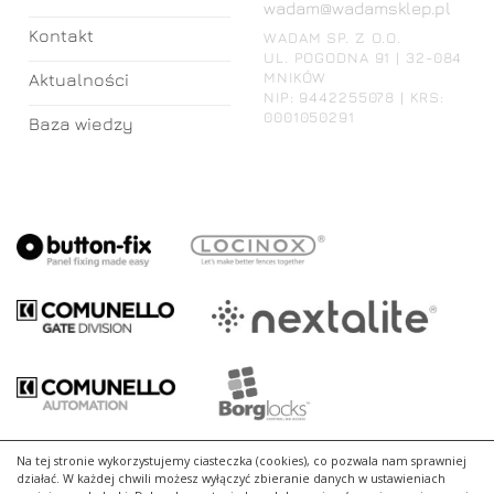
wadam@wadamsklep.pl
Kontakt
WADAM SP. Z O.O.
UL. POGODNA 91 | 32-084
MNIKÓW
Aktualności
NIP: 9442255078 | KRS:
0001050291
Baza wiedzy
Na tej stronie wykorzystujemy ciasteczka (cookies), co pozwala nam sprawniej
działać. W każdej chwili możesz wyłączyć zbieranie danych w ustawieniach