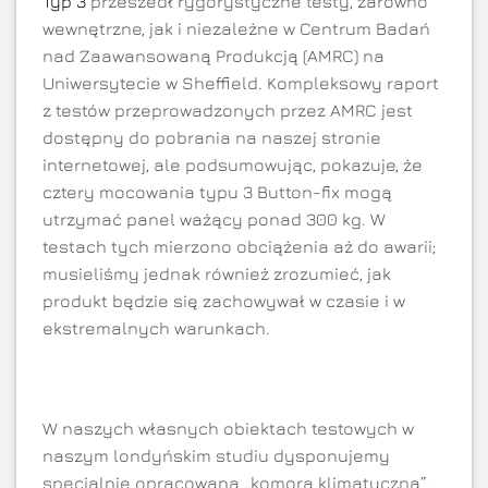
Typ 3
przeszedł rygorystyczne testy, zarówno
wewnętrzne, jak i niezależne w Centrum Badań
nad Zaawansowaną Produkcją (AMRC) na
Uniwersytecie w Sheffield. Kompleksowy raport
z testów przeprowadzonych przez AMRC jest
dostępny do pobrania na naszej stronie
internetowej, ale podsumowując, pokazuje, że
cztery mocowania typu 3 Button-fix mogą
utrzymać panel ważący ponad 300 kg. W
testach tych mierzono obciążenia aż do awarii;
musieliśmy jednak również zrozumieć, jak
produkt będzie się zachowywał w czasie i w
ekstremalnych warunkach.
W naszych własnych obiektach testowych w
naszym londyńskim studiu dysponujemy
specjalnie opracowaną „komorą klimatyczną”,