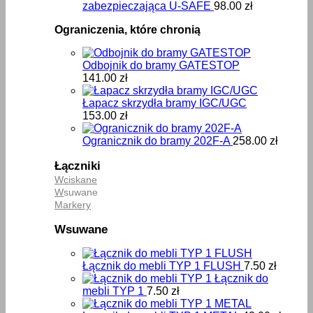
zabezpieczająca U-SAFE
98.00
zł
Ograniczenia, które chronią
Odbojnik do bramy GATESTOP
141.00
zł
Łapacz skrzydła bramy IGC/UGC
153.00
zł
Ogranicznik do bramy 202F-A
258.00
zł
Łączniki
Wciskane
W
suwane
Markery
Wsuwane
Łącznik do mebli TYP 1 FLUSH
7.50
zł
Łącznik do
mebli TYP 1
7.50
zł