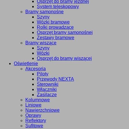
Osprzęt do bramy jezdnej
System teleskopowy
Bramy samonośne
Szyny
Wózki bramowe
Rolki prowadzące
Osprzęt bramy samonośnej
Zestawy bramowe
Bramy wiszące
Szyny
Wózki
Osprzęt do bramy wiszącej
Oświetlenie
Akcesoria
Piloty
Przewody NEXTA
Sterowniki
Włączniki
Zasilacze
Kolumnowe
Liniowe
Nawierzchniowe
Oprawy
Reflektory
Sufitowe