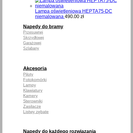
cen:
od
252.00
Lampa oświetleniowa HEPTA75-DC
do
niemalowana
490.00
zł
270.00
Napędy do bramy
Przesuwnej
Skrzydłowej
Garażowej
Szlabany
Akcesoria
Piloty
Fotokomórki
Lampy
Klawiatury
Kamery
Sterowniki
Zasilacze
Listwy zębate
Napędy do każdego rozwiązania