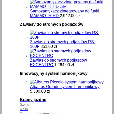
Samozamykacz zintegrowany do furtki
MAMMOTH-HD
2,942.00
zł
Zawiasy do stromych podjazdów
Zawias do stromych podjazdów RS-
100F
851.00
zł
Zawias do stromych podjazdów
EXCENTRO
1,264.00
zł
Innowacyjny system harmonijkowy
Albatros Grande system harmonijkowy
5,500.00
zł
Bramy jezdne
Szyny
Rolki
Osprzęt do bramy jezdnej