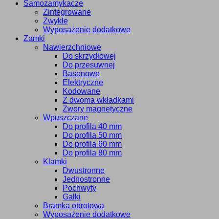
Samozamykacze
Zintegrowane
Zwykłe
Wyposażenie dodatkowe
Zamki
Nawierzchniowe
Do skrzydłowej
Do przesuwnej
Basenowe
Elektryczne
Kodowane
Z dwoma wkładkami
Zwory magnetyczne
Wpuszczane
Do profila 40 mm
Do profila 50 mm
Do profila 60 mm
Do profila 80 mm
Klamki
Dwustronne
Jednostronne
Pochwyty
Gałki
Bramka obrotowa
Wyposażenie dodatkowe