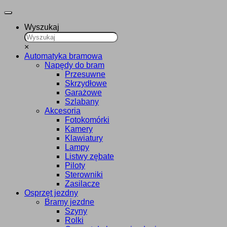
Wyszukaj
×
Automatyka bramowa
Napędy do bram
Przesuwne
Skrzydłowe
Garażowe
Szlabany
Akcesoria
Fotokomórki
Kamery
Klawiatury
Lampy
Listwy zębate
Piloty
Sterowniki
Zasilacze
Osprzęt jezdny
Bramy jezdne
Szyny
Rolki