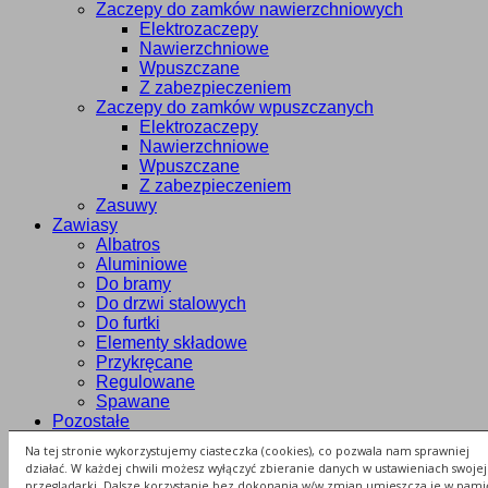
Zaczepy do zamków nawierzchniowych
Elektrozaczepy
Nawierzchniowe
Wpuszczane
Z zabezpieczeniem
Zaczepy do zamków wpuszczanych
Elektrozaczepy
Nawierzchniowe
Wpuszczane
Z zabezpieczeniem
Zasuwy
Zawiasy
Albatros
Aluminiowe
Do bramy
Do drzwi stalowych
Do furtki
Elementy składowe
Przykręcane
Regulowane
Spawane
Pozostałe
Grzebienie
Na tej stronie wykorzystujemy ciasteczka (cookies), co pozwala nam sprawniej
Łapacze skrzydła
działać. W każdej chwili możesz wyłączyć zbieranie danych w ustawieniach swojej
Ograniczniki otwarcia
przeglądarki. Dalsze korzystanie bez dokonania w/w zmian umieszcza je w pami