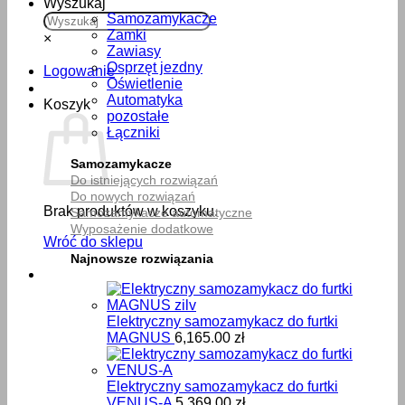
Wyszukaj
Samozamykacze
Zamki
×
Zawiasy
Osprzęt jezdny
Logowanie
Oświetlenie
Automatyka
Koszyk
pozostałe
Łączniki
Samozamykacze
Do istniejących rozwiązań
Do nowych rozwiązań
Brak produktów w koszyku.
Samozamykacze automatyczne
Wyposażenie dodatkowe
Wróć do sklepu
Najnowsze rozwiązania
Elektryczny samozamykacz do furtki
MAGNUS
6,165.00
zł
Elektryczny samozamykacz do furtki
VENUS-A
5,369.00
zł