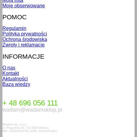
Moja lista
Moje obserwowane
POMOC
Regulamin
Polityka prywatności
Ochrona środowiska
Zwroty i reklamacje
INFORMACJE
O nas
Kontakt
Aktualności
Baza wiedzy
+ 48 696 056 111
wadam@wadamsklep.pl
Wadam sp. z o.o.
ul. Pogodna 91 | 32-084 Mników
NIP: 9442255078 | KRS: 0001050291