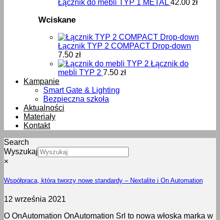
Łącznik do mebli TYP 1 METAL
42.00
zł
Wciskane
Łącznik TYP 2 COMPACT Drop-down
7.50
zł
Łącznik do
mebli TYP 2
7.50
zł
Kampanie
Smart Gate & Lighting
Bezpieczna szkoła
Aktualności
Materiały
Kontakt
Search
Wyszukaj
×
Współpraca, która tworzy nowe standardy – Nextalite i On Automation
12 września 2021
O OnAutomation OnAutomation Srl to nowa włoska marka w