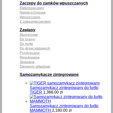
Zaczepy do zamków wpuszczanych
Elektrozaczepy
Nawierzchniowe
Wpuszczane
Z zabezpieczeniem
Zawiasy
Aluminiowe
Do bramy
Do furtki
Do drzwi stalowych
Przykręcane
Regulowane
Spawane
Elementy składowe
Samozamykacze zintegrowane
Samozamykacz zintegrowany do furtki
TIGER
1,366.00
zł
Samozamykacz zintegrowany do furtki
MAMMOTH
2,180.00
zł